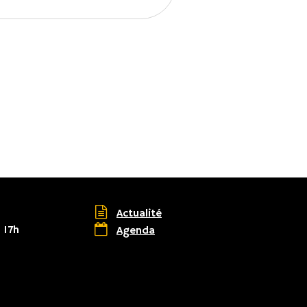

Actualité

 17h
Agenda