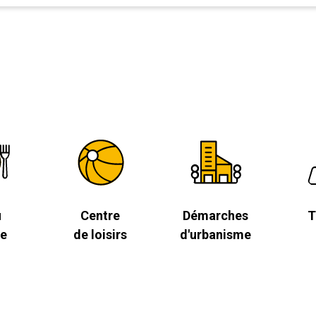
u
Centre
Démarches
T
ne
de loisirs
d'urbanisme